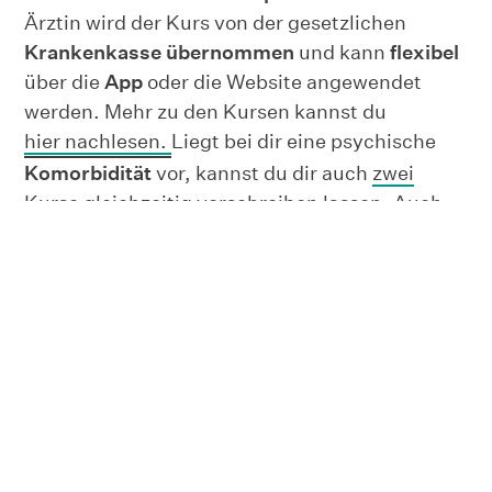
Ärztin wird der Kurs von der gesetzlichen
Krankenkasse übernommen
und kann
flexibel
über die
App
oder die Website angewendet
werden. Mehr zu den Kursen kannst du
hier nachlesen.
Liegt bei dir eine psychische
Komorbidität
vor, kannst du dir auch
zwei
Eine:n Psycholog:in befragen
Kurse gleichzeitig verschreiben lassen.
Auch
eine
Verlängerung
des Kurses, also die erneute
Verschreibung, ist möglich.
Bist du nicht sicher, ob die Kurse von Selfapy
für dich geeignet sind?
Mach diesen Test und
in 2 Minuten hast du eine Antwort. Natürlich
kannst du auch mit einem unserer
Psycholog*innen am Telefon sprechen und dich
beraten lassen.