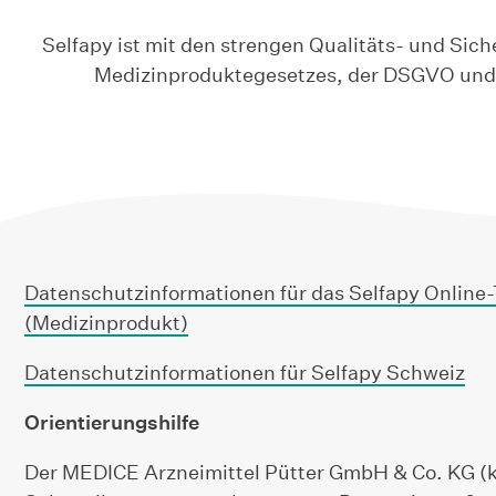
Selfapy ist mit den strengen Qualitäts- und Sic
Medizinproduktegesetzes, der DSGVO und
Datenschutzinformationen für das Selfapy Onlin
(Medizinprodukt)
Datenschutzinformationen für
Selfapy
Schweiz
Orientierungshilfe
Der MEDICE Arzneimittel Pütter GmbH & Co. KG (k