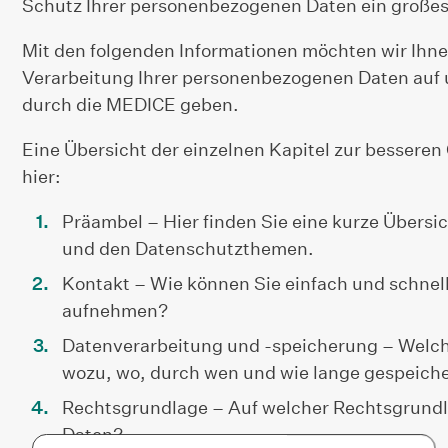
Schutz Ihrer personenbezogenen Daten ein großes
Mit den folgenden Informationen möchten wir Ihne
Verarbeitung Ihrer personenbezogenen Daten auf
durch die MEDICE geben.
Eine Übersicht der einzelnen Kapitel zur besseren
hier:
Präambel – Hier finden Sie eine kurze Übersi
und den Datenschutzthemen.
Kontakt – Wie können Sie einfach und schnel
aufnehmen?
Datenverarbeitung und -speicherung – Welch
wozu, wo, durch wen und wie lange gespeiche
Rechtsgrundlage – Auf welcher Rechtsgrundla
Daten?