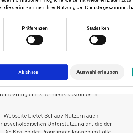
diese Informationen möglicherweise mit weiteren Daten zusa
der die sie im Rahmen Ihrer Nutzung der Dienste gesammelt 
gfs. über unsere mobilen und Desktop-Apps,
ichtet sich nach den vorliegenden Allgemeinen
Präferenzen
Statistiken
GB“ genannt). Diese AGB gelten in ihrer zum
s gültigen Fassung.
Auswahl erlauben
Ablehnen
 kostenlos Informationen sowie die Möglichkeit
reinbarung eines ebenfalls kostenlosen
r Webseite bietet Selfapy Nutzern auch
r psychologischen Unterstützung an, die der
n. Die Kosten der Programme können im Falle