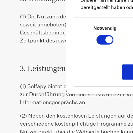
Unsere Partner führen 
bereitgestellt haben o
(1) Die Nutzung der auf der Webseite (und g
Einwilligungsauswahl
soweit angeboten) angebotenen Leistungen r
Notwendig
Geschäftsbedingungen (nachfolgend auch „A
Zeitpunkt des jeweiligen Vertragsabschlusse
3. Leistungen von Selfapy
(1) Selfapy bietet dem Besucher der Webseite
zur Durchführung von Selbsttests und zur Ve
Informationsgesprächs an.
(2) Neben den kostenlosen Leistungen auf de
verschiedene kostenpflichtige Programme zu
Nutzer direkt über die Webseite buchen kan