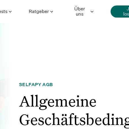
Über
ests
Ratgeber
uns
lo
Generalisierte
Ratgeber
Über Selfapy
Angststörung
Premium-
Hilfe
Depression
Inhalte
Karriere
Essstörung
Autor*innen
Presse
Wissenschaft
SELFAPY AGB
Allgemeine
Geschäftsbedin