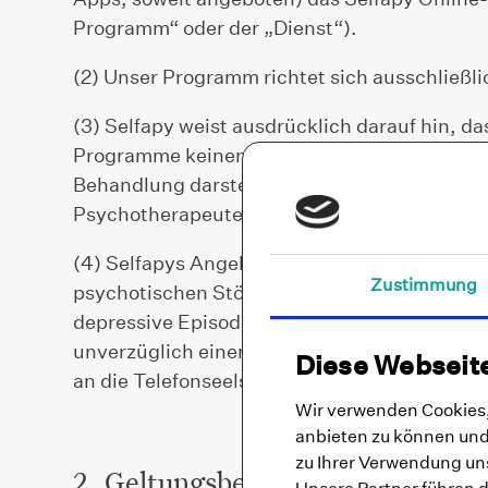
Programm“ oder der „Dienst“).
(2) Unser Programm richtet sich ausschließli
(3) Selfapy weist ausdrücklich darauf hin, d
Programme keinen Ersatz für eine Diagnose o
Behandlung darstellen. Selfapys unterstütze
Psychotherapeuten.
(4) Selfapys Angebote richten sich nicht an N
Zustimmung
psychotischen Störung (z. B. Schizophrenie)
depressive Episode oder akute Suizidalität v
unverzüglich einen Arzt oder Psychotherapeu
Diese Webseit
an die Telefonseelsorge, die deutsche Depres
Wir verwenden Cookies, 
anbieten zu können und 
zu Ihrer Verwendung uns
2. Geltungsbereich