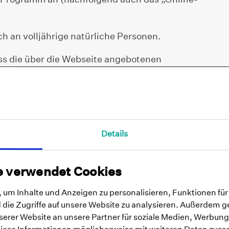
ch an volljährige natürliche Personen.
ass die über die Webseite angebotenen
der ärztliche bzw. psychotherapeutische
nde Psychologen sind keine Ärzte oder
utzer, bei denen eine bipolare Störung, eine
Details
, eine akute Substanzabhängigkeit, eine schwere
orliegt. Selfapy empfiehlt solchen Nutzern
ten aufzusuchen oder sic bei akuter Suizidalität
e verwendet Cookies
sionshilfe oder die Polizei zu wenden.
um Inhalte und Anzeigen zu personalisieren, Funktionen für
die Zugriffe auf unsere Website zu analysieren. Außerdem g
erer Website an unsere Partner für soziale Medien, Werbung