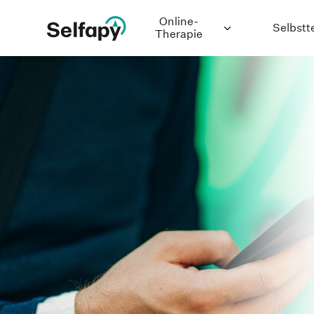
Online-
Selbstt
Therapie
Depression
Generalisierte
Angststörung
Binge-Eating-
Störung
Bulimie
Chronische
Schmerzen
Panikstörung