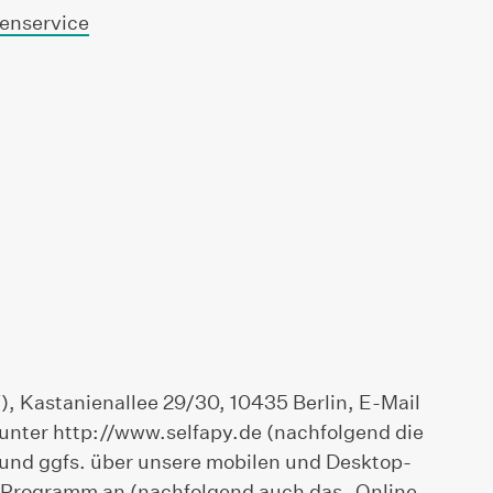
denservice
), Kastanienallee 29/30, 10435 Berlin, E-Mail
e unter http://www.selfapy.de (nachfolgend die
(und ggfs. über unsere mobilen und Desktop-
-Programm an (nachfolgend auch das „Online-