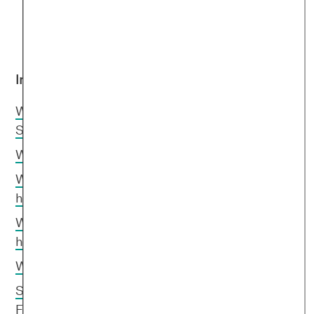
Inhaltsverzeichnis
Wie äußert sich ein Hautausschlag durch
Stress oder durch andere Erkrankungen?
Welche Fragen stellen Ärzt:innen?
Welche Untersuchungen der Haut sind darüber
hinaus erforderlich?
Welche Ursachen können Hauterkrankungen
haben?
Wie beeinflusst Stress den Körper?
Sind Hautausschläge die Ursache oder die
Folge von Stress?