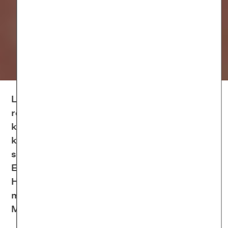
Leidest du an einem Hautausschlag? Hast du
rote Flecken am Körper oder einen
kreisrunden Ausschlag? Quälen dich Pickel,
kleine rote Pünktchen oder Juckreiz? Hinter
solchen Beschwerden können sich unzählige
Erkrankungen verbergen – eventuell auch ein
Hautausschlag durch Stress. Hier erfährst du
mehr zu den Hintergründen und zu
Möglichkeiten, dir Hilfe zu holen.