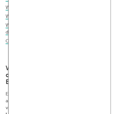
Was hilft gegen den Hautausschlag?
Was hilft gegen Stress?
Was kannst du noch bei einem Hautausschlag
durch Stress unternehmen?
Online-Kurs
Wie äußert sich ein Hautausschlag
durch Stress oder durch andere
Erkrankungen?
Ein Hautausschlag kann unterschiedlich
aussehen und verschiedene Beschwerden
verursachen.
Ob es sich dabei um einen