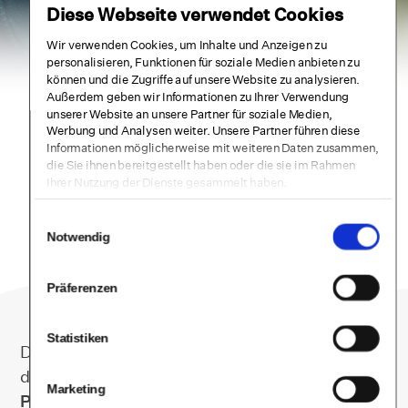
Diese Webseite verwendet Cookies
Wir verwenden Cookies, um Inhalte und Anzeigen zu
personalisieren, Funktionen für soziale Medien anbieten zu
können und die Zugriffe auf unsere Website zu analysieren.
Außerdem geben wir Informationen zu Ihrer Verwendung
unserer Website an unsere Partner für soziale Medien,
SELFAPY
Werbung und Analysen weiter. Unsere Partner führen diese
Informationen möglicherweise mit weiteren Daten zusammen,
Gebrauchsanweisung
die Sie ihnen bereitgestellt haben oder die sie im Rahmen
Ihrer Nutzung der Dienste gesammelt haben.
Einwilligungsauswahl
Notwendig
Präferenzen
Statistiken
Die aktuelle sowie vorangegangene Versionen
der
Gebrauchsanweisung für Selfapys Online
Marketing
Programm bei psychischen Erkrankungen