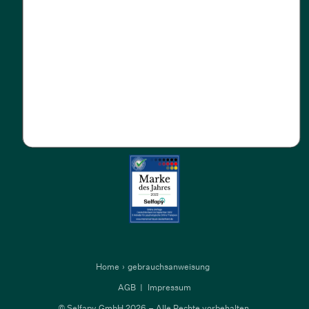
Kompatibilität
Downloads
NEU
Barrierefreiheit
Home
gebrauchsanweisung
AGB
Impressum
© Selfapy GmbH 2026 – Alle Rechte vorbehalten.