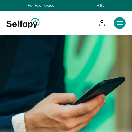
Für Fachkreise
Hilfe