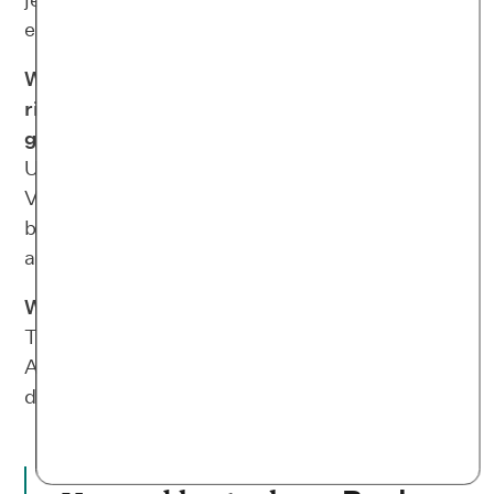
erkennbare Depression.
Winterdepression verursacht ebenso wie die
richtige Depression Antriebslosigkeit und eine
gedrückte Stimmung
. Auch Nervosität und
Unausgeglichenheit sowie eine
Vernachlässigung der sozialen Kontakte treten
bei der klassischen Depression ebenfalls häufig
auf.
Wichtig
: Wenn deine Symptome mindestens 14
Tage durchgängig anhalten und du deinen
Alltag nicht so wie sonst meistern kannst, such
dir professionelle Hilfe!