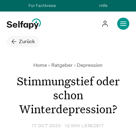
Für Fachkreise
Hilfe
Zurück
Home
Ratgeber
Stimmungstief oder schon Wi
Depression
Stimmungstief oder
schon
Winterdepression?
17 OCT 2023 · 12 MIN LESEZEIT