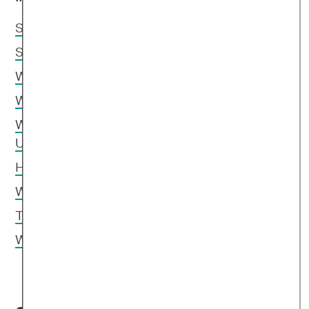
Stimmungstief oder schon Winterdepression?
Symptome der Winterdepression
Winterdepression: Körperliche Anzeichen
Wann zum Psychotherapeuten gehen?
Warum habe ich eine Winterdepression?
Ursachen
Habe ich Vitamin-D-Mangel?
Winterdepression: Medikamente
Tipps gegen Winterdepression
Winterdepression: Selbsthilfe online