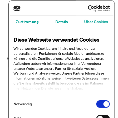
DOWNLOAD ZUM AUSDRUCKEN
Jetzt E-Book per Mail
Zustimmung
Details
Über Cookies
erhalten!
Diese Webseite verwendet Cookies
5 Übungen bei Depression: leicht, kostenlos,
Wir verwenden Cookies, um Inhalte und Anzeigen zu
psychotherapeutisch.
personalisieren, Funktionen für soziale Medien anbieten zu
E-Mail-Adresse eintragen. E-Book ins Postfach
können und die Zugriffe auf unsere Website zu analysieren.
Außerdem geben wir Informationen zu Ihrer Verwendung
bekommen.
unserer Website an unsere Partner für soziale Medien,
Werbung und Analysen weiter. Unsere Partner führen diese
Informationen möglicherweise mit weiteren Daten zusammen,
Vorschau: Blick ins E-Book
die Sie ihnen bereitgestellt haben oder die sie im Rahmen
Ihrer Nutzung der Dienste gesammelt haben.
Direkt zum Download
Einwilligungsauswahl
Notwendig