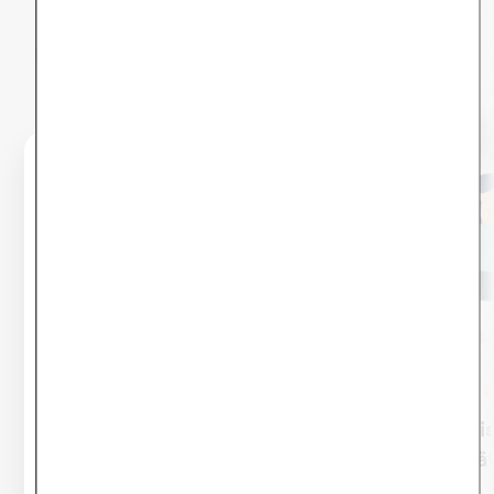
Hier findest du eine exemplarische Übersicht,
welche Inhalte dich im E-Book erwarten.
Übung 1: Die Wunderfrage
Übung 2: Li
Aktivitä
Diese Übung findest du auch im