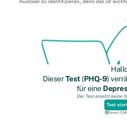
Auslöser zu identifizieren, denn das ist wich