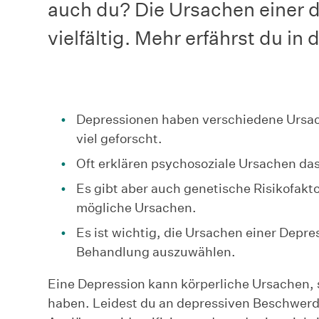
auch du? Die Ursachen einer d
vielfältig. Mehr erfährst du in
Depressionen haben verschiedene Ursac
viel geforscht.
Oft erklären psychosoziale Ursachen das
Es gibt aber auch genetische Risikofakt
mögliche Ursachen.
Es ist wichtig, die Ursachen einer Depr
Behandlung auszuwählen.
Eine Depression kann körperliche Ursachen,
haben. Leidest du an depressiven Beschwerden