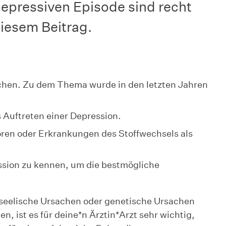
epressiven Episode sind recht
 diesem Beitrag.
hen. Zu dem Thema wurde in den letzten Jahren
 Auftreten einer Depression.
oren oder Erkrankungen des Stoffwechsels als
ession zu kennen, um die bestmögliche
 seelische Ursachen oder genetische Ursachen
, ist es für deine*n Ärztin*Arzt sehr wichtig,