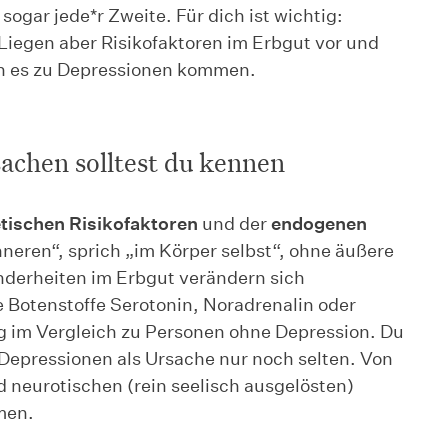
 sogar jede*r Zweite. Für dich ist wichtig:
Liegen aber Risikofaktoren im Erbgut vor und
n es zu Depressionen kommen.
achen solltest du kennen
tischen Risikofaktoren
und der
endogenen
nneren“, sprich „im Körper selbst“, ohne äußere
derheiten im Erbgut verändern sich
e Botenstoffe Serotonin, Noradrenalin oder
rig im Vergleich zu Personen ohne Depression. Du
 Depressionen als Ursache nur noch selten. Von
neurotischen (rein seelisch ausgelösten)
men.