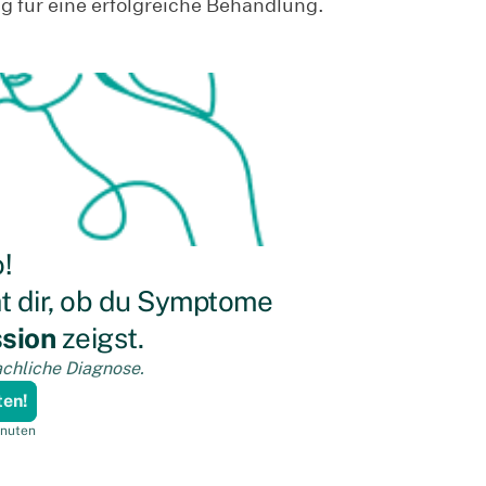
tig für eine erfolgreiche Behandlung.