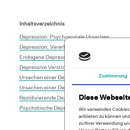
Inhaltsverzeichnis
Depression: Psychosoziale Ursachen
Depression: Vererbung als Risikofaktor
Endogene Depression – diese Ursachen sollt
Depressive Verstimmung durch Stoffwechse
Zustimmung
Ursachen einer Depression bei Frauen
Ursachen einer Depression im Alter
Diese Webseit
Rezidivierende Depression: Diese Ursachen 
Psychotische Depression – Ursachen der Kra
Wir verwenden Cookies, 
anbieten zu können und 
zu Ihrer Verwendung uns