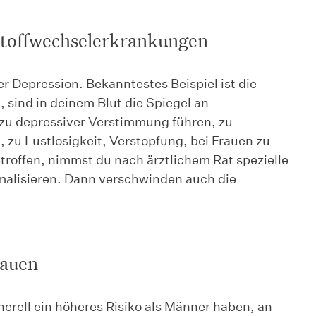
Stoffwechselerkrankungen
er Depression. Bekanntestes Beispiel ist die
 sind in deinem Blut die Spiegel an
zu depressiver Verstimmung führen, zu
 zu Lustlosigkeit, Verstopfung, bei Frauen zu
troffen, nimmst du nach ärztlichem Rat spezielle
malisieren. Dann verschwinden auch die
rauen
nerell ein höheres Risiko als Männer haben, an