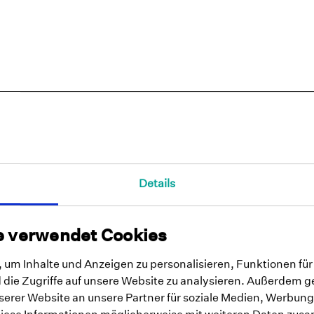
est du kennen
lerkrankungen
Details
e verwendet Cookies
kennt man
nkheit
um Inhalte und Anzeigen zu personalisieren, Funktionen für
die Zugriffe auf unsere Website zu analysieren. Außerdem g
erer Website an unsere Partner für soziale Medien, Werbung