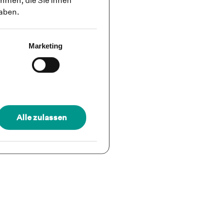
mmen, die Sie ihnen
haben.
Marketing
Alle zulassen