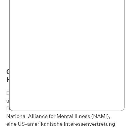
Herzerkrankungen und viele andere
Leiden können Angstsymptome auslösen
oder verschlimmern. Eine andere
psychische Störung ist ebenfalls ein
Risikofaktor für eine Angststörung.
Drogen- oder Alkoholkonsum:
Chemische
Stoffe können Angstzustände triggern,
ebenso wie der Entzug dieser Substanzen.
Oft zusammen: Depression und
Hochfunktionale Angststörung
Es gibt Hinweise, dass Angststörungen –
unabhängig von der Schwere – mit
Depressionen in Verbindung stehen. Die
National Alliance for Mental Illness (NAMI),
eine US-amerikanische Interessenvertretung