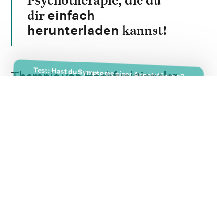
dir
einfach
kannst!
herunterladen
Test: Hast du Symptome einer Angststörung?
Therapie von Hochfunktionaler
Angststörung
Dein*e Arzt*Ärztin wird im ersten Schritt mit
Fragebögen erfassen, an welchen
Symptomen
du leidest und wie stark die Beschwerden sind.
Generell eignen sich
Psychotherapie
und
Medikamente
zur Behandlung, oft auch als
Kombination.
Psychotherapien helfen dir, die Symptome
besser zu bewältigen. Einige Therapieformen