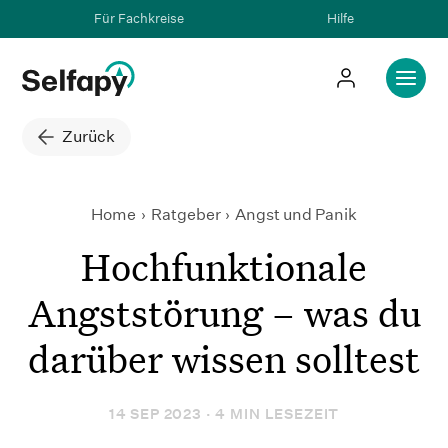
Für Fachkreise
Hilfe
Zurück
Home
Ratgeber
Hochfunktionale Angststörung
Angst und Panik
Hochfunktionale
Angststörung – was du
darüber wissen solltest
14 SEP 2023 · 4 MIN LESEZEIT