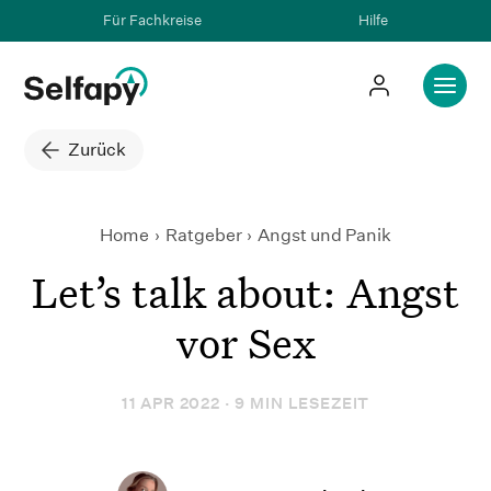
Für Fachkreise
Hilfe
Zurück
Home
Ratgeber
Let’s talk about: Angst vor Se
Angst und Panik
Let’s talk about: Angst
vor Sex
11 APR 2022 · 9 MIN LESEZEIT