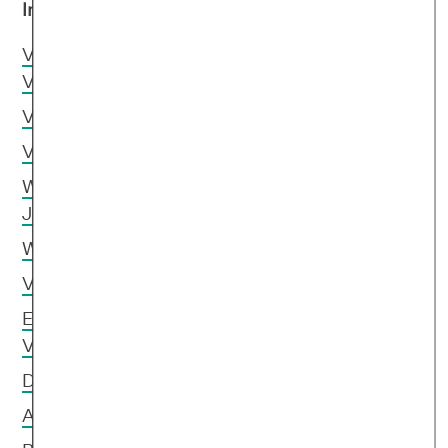
Inhaltsverzeichnis
Verlustangst: Wer ist betroffen?
Verlustangst: Ursachen
Verlustängste und Selbstwert
Verlustängste: Symptome
Wie äußert sich Verlustangst bei Kindern oder
Jugendlichen?
Welche Folgen kann Verlustangst haben?
Verlustangst überwinden: 6 Tipps
Entspannungstechniken und Meditation gegen
Verlustangst
Die Atemmeditation
Autogenes Training