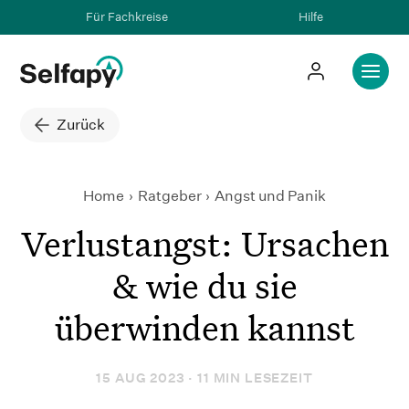
Für Fachkreise
Hilfe
Zurück
Home
Ratgeber
Verlustangst: Ursachen & wie
Angst und Panik
Verlustangst: Ursachen
& wie du sie
überwinden kannst
15 AUG 2023 · 11 MIN LESEZEIT