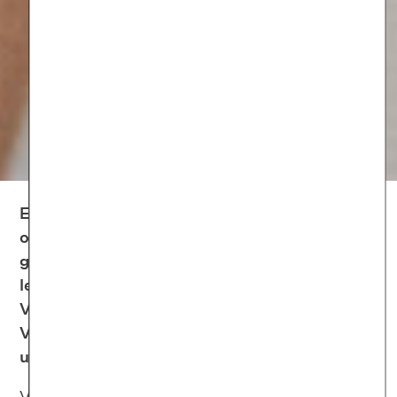
Egal, ob in der Familie, in der Partnerschaft
oder im Freundeskreis: Niemand möchte
geliebte Menschen verlieren. Einige Menschen
leiden jedoch besonders stark an
Verlustangst, du auch? Hier erfährst du, wie
Verlustangst entsteht – und was du dagegen
unternehmen kannst.
Verlustangst ist schmerzhaft und unangenehm,