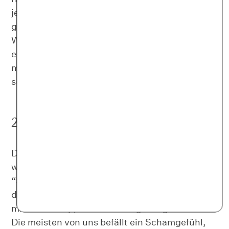
jetzt gegangen? Und welchen Weg wollen wir
gehen? Was sind unsere Stärken und Hobbies?
Welche wunderbaren Momente im Leben
erfüllen uns? Fangen wir doch endlich an, ihnen
mehr Platz in unserem Leben zu geben. Es ist ja
schließlich unser Leben, nicht das der anderen.
2. Spreche mit anderen darüber
Deine Freund*innen haben gut reden, denn sie
wurden nicht von der fetten Walze namens
“Sinnkrise” überrollt? Schwachsinn. Du kannst
den Beginn deines Weges nicht mit der
mittleren Etappe anderer Wege vergleichen.
Die meisten von uns befällt ein Schamgefühl,