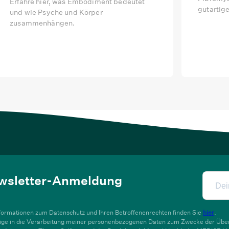
Erfahre hier, was Embodiment bedeutet
gut­ar­ti
und wie Psyche und Körper
zusammenhängen.
wsletter-Anmeldung
nformationen zum Datenschutz und Ihren Betroffenenrechten finden Sie
hier
.
llige in die Verarbeitung meiner personenbezogenen Daten zum Zwecke der Übe