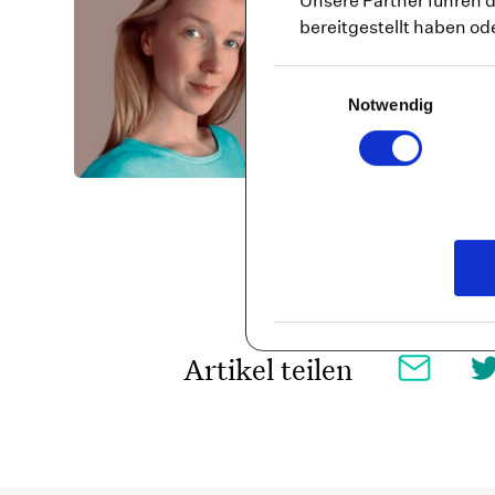
Unsere Partner führen 
bereitgestellt haben o
Hanna Eggebre
REDAKTEURIN · B.SC.
Einwilligungsauswahl
PSYCHOTHERAPIE
Notwendig
Artikel teilen