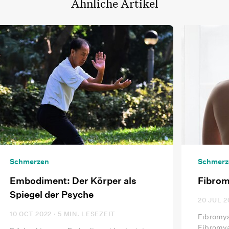
Ähnliche Artikel
Schmerzen
Schmerz
Embodiment: Der Körper als
Fibrom
Spiegel der Psyche
20 JUL 2
10 OCT 2022
· 5 MIN. LESEZEIT
Fibromya
Fibromya