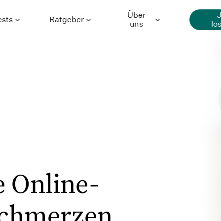
Über
ests
Ratgeber
uns
lo
Generalisierte
Ratgeber
Über Selfapy
Angststörung
Premium-
Hilfe
Depression
Inhalte
Karriere
Essstörung
Autor*innen
Presse
Wissenschaft
en
e Online-
Schmerzen