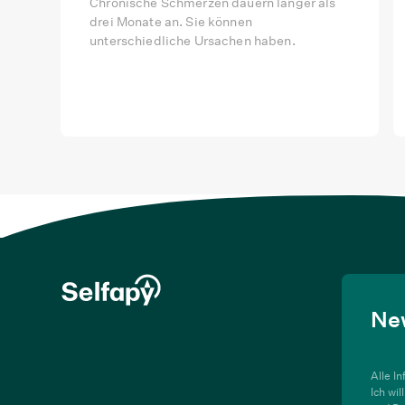
Chronische Schmerzen dauern länger als
drei Monate an. Sie können
unterschiedliche Ursachen haben.
Ne
Alle I
Ich wi