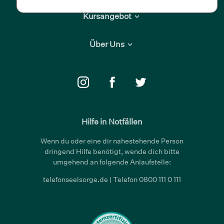
Kursangebot
Depression
Über Uns
Generalisierte Angststörung
Über Selfapy
Binge-Eating-Störung
Wissenschaft
Bulimie
Presse
Chronischer Schmerz
Karriere
Hilfe in Notfällen
Panikstörung
Hilfe
NEU
Wenn du oder eine dir nahestehende Person
dringend Hilfe benötigt, wende dich bitte
Kontakt
umgehend an folgende Anlaufstelle:
Gebrauchsanweisung
telefonseelsorge.de
| Telefon
0800 111 0 111
Quellen
Themen