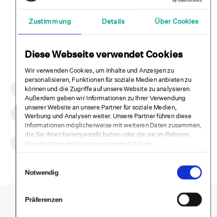
Infogespräch vereinbaren
Zustimmung
Details
Über Cookies
Jetzt Code einlösen
Diese Webseite verwendet Cookies
Wir verwenden Cookies, um Inhalte und Anzeigen zu
personalisieren, Funktionen für soziale Medien anbieten zu
CE-Zulassung
können und die Zugriffe auf unsere Website zu analysieren.
Selfapy ist ein CE-zugelassenes Medizinprodukt der Klasse 1.
Außerdem geben wir Informationen zu Ihrer Verwendung
Wissenschaftlich fundiert
unserer Website an unsere Partner für soziale Medien,
Wir führen klinische Wirksamkeitsstudien zu all unseren
Werbung und Analysen weiter. Unsere Partner führen diese
Kursen durch.
Informationen möglicherweise mit weiteren Daten zusammen,
die Sie ihnen bereitgestellt haben oder die sie im Rahmen
Datensicherheit & DSGVO
Ihrer Nutzung der Dienste gesammelt haben.
Daten werden DSGVO konform vertraulich behandelt und
unsere Systeme sind ISO 27001 zertifiziert.
Einwilligungsauswahl
Notwendig
Präferenzen