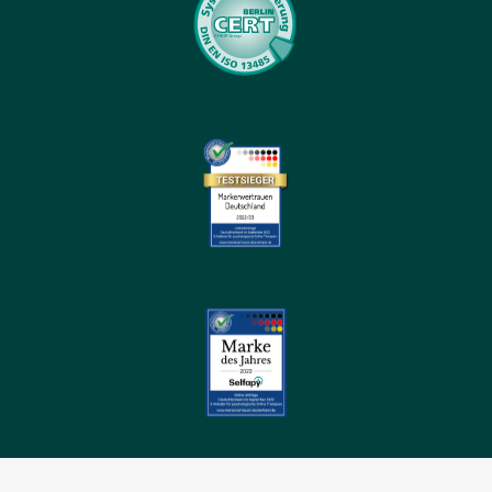
Datenschutz
Kompatibilität
Downloads
NEU
Barrierefreiheit
Home
Online-Therapie
Depression-Was-Tun | LP