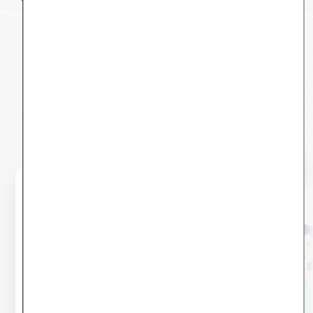
Dein Weg durch den
Selfapy-Kurs
Hier findest du eine exemplarische Übersicht,
was dich in den zwölf Kursmodulen erwartet.