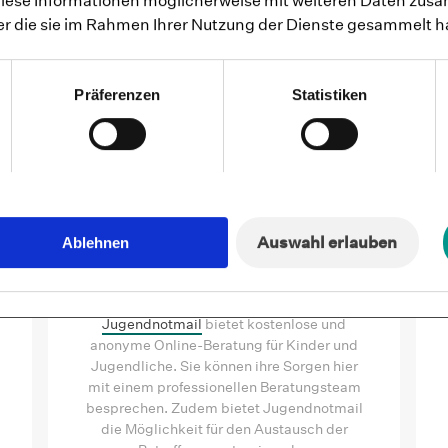
diese Informationen möglicherweise mit weiteren Daten zusa
Mögliche Anlaufstellen
der die sie im Rahmen Ihrer Nutzung der Dienste gesammelt 
astungen können uns alle betreffen. Wer dann Hilfe b
. Doch es gibt Hilfe. Hier erfährst du, welche Organis
Präferenzen
Statistiken
Anlaufstelle sein können.
Auswahl erlauben
Ablehnen
Jugendnotmail
Jugendnotmail
bietet kostenlose und
anonyme Online-Beratung für Kinder und
Jugendliche. Sie können ihre Sorgen hier
mit einem professionellen Beratungsteam
besprechen. Zudem bietet Jugendnotmail
die Möglichkeit für den Austausch der