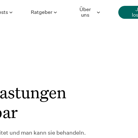
Über
ests
Ratgeber
uns
lo
Generalisierte
Ratgeber
Über Selfapy
Angststörung
Premium-
Hilfe
Depression
Inhalte
Karriere
Essstörung
Autor*innen
Presse
lastungen
Wissenschaft
bar
itet und man kann sie behandeln.