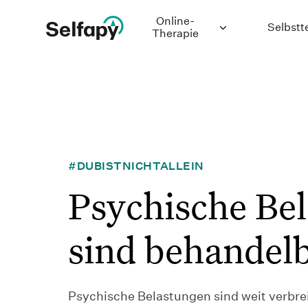
Online-
Selbstt
Therapie
Depression
Generalisierte
Angststörung
Binge-Eating-
#DUBISTNICHTALLEIN
Störung
Psychische Be
Bulimie
Chronische
sind behandel
Schmerzen
Panikstörung
Psychische Belastungen sind weit verbre