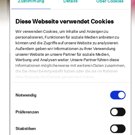
Zustimmung
Details
Über Cookies
Diese Webseite verwendet Cookies
Wir verwenden Cookies, um Inhalte und Anzeigen zu
personalisieren, Funktionen für soziale Medien anbieten zu
können und die Zugriffe auf unsere Website zu analysieren.
Außerdem geben wir Informationen zu Ihrer Verwendung
Schnelle Hilfe bei
unserer Website an unsere Partner für soziale Medien,
Werbung und Analysen weiter. Unsere Partner führen diese
psychischen
Informationen möglicherweise mit weiteren Daten zusammen,
die Sie ihnen bereitgestellt haben oder die sie im Rahmen
Ihrer Nutzung der Dienste gesammelt haben.
Belastungen
Einwilligungsauswahl
Notwendig
Kostenlos für dich als ausgewählten
Versicherten der CosmosDirekt.
Präferenzen
Statistiken