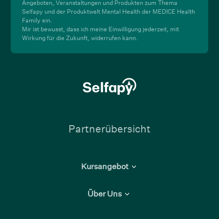
Angeboten, Veranstaltungen und Produkten zum Thema
Selfapy und der Produktwelt Mental Health der MEDICE Health
Family ein.
Mir ist bewusst, dass ich meine Einwilligung jederzeit, mit
Wirkung für die Zukunft, widerrufen kann.
Partnerübersicht
Kursangebot
Depression
Über Uns
Generalisierte Angststörung
Über Selfapy
Binge-Eating-Störung