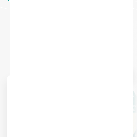
Dein Weg durch den
Selfapy-Kurs
Hier findest du eine exemplarische Übersicht,
was dich in den zwölf Kursmodulen erwartet.