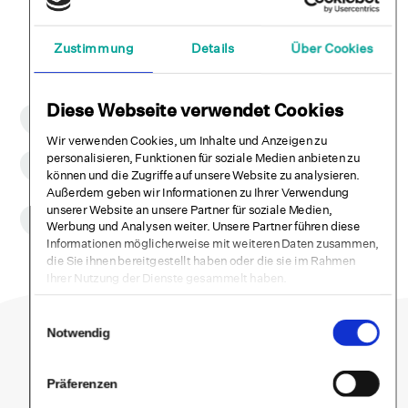
Online-Arzttermin
Zustimmung
Details
Über Cookies
Diese Webseite verwendet Cookies
CE-Zulassung
Selfapy ist ein CE-zugelassenes Medizinprodukt der Klasse 1.
Wir verwenden Cookies, um Inhalte und Anzeigen zu
Wissenschaftlich fundiert
personalisieren, Funktionen für soziale Medien anbieten zu
Wir führen klinische Wirksamkeitsstudien zu all unseren
können und die Zugriffe auf unsere Website zu analysieren.
Kursen durch.
Außerdem geben wir Informationen zu Ihrer Verwendung
Datensicherheit & DSGVO
unserer Website an unsere Partner für soziale Medien,
Daten werden DSGVO konform vertraulich behandelt und
Werbung und Analysen weiter. Unsere Partner führen diese
unsere Systeme sind ISO 27001 zertifiziert.
Informationen möglicherweise mit weiteren Daten zusammen,
die Sie ihnen bereitgestellt haben oder die sie im Rahmen
Ihrer Nutzung der Dienste gesammelt haben.
Einwilligungsauswahl
Notwendig
Beginne ein
Präferenzen