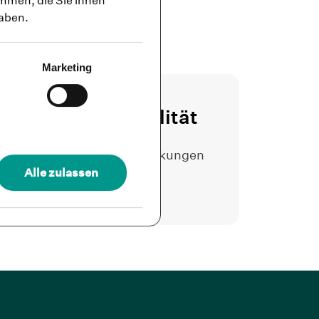
mmen, die Sie ihnen
haben.
Marketing
einer Lebensqualität
s blieben die positiven Wirkungen
Alle zulassen
 Charité bestehen