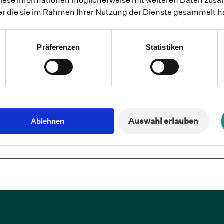
diese Informationen möglicherweise mit weiteren Daten zusa
der die sie im Rahmen Ihrer Nutzung der Dienste gesammelt 
ve Hilfe bei Depression.
Präferenzen
Statistiken
Nachhaltige Verbesserung d
Auch drei Monate nach Ende des Kurse
Auswahl erlauben
bei den Nutzer*innen in der Studie der
Ablehnen