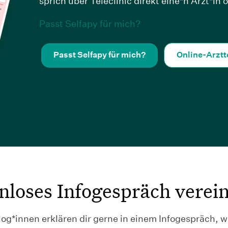
sprich über Teleclinic direkt eine*n Ärzt*in o
Passt Selfapy für mich?
Passt Selfapy für mich?
Online-Arzt
nloses Infogespräch verei
og*innen erklären dir gerne in einem Infogespräch, w