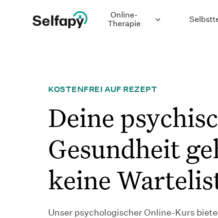
Online-
Selbstt
Therapie
Depression
Generalisierte
KOSTENFREI AUF REZEPT
Angststörung
Deine psychis
Binge-Eating-
Störung
Gesundheit ge
Bulimie
Chronische
keine Wartelis
Schmerzen
Panikstörung
Unser psychologischer Online-Kurs bietet