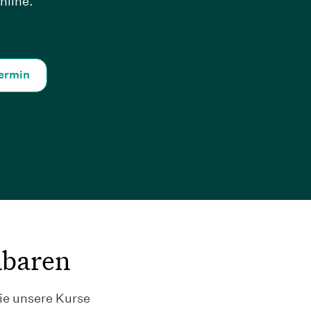
nline.
termin
nbaren
ie unsere Kurse