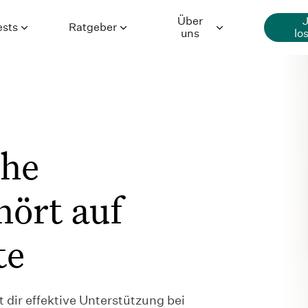
Über
ests
Ratgeber
uns
lo
Generalisierte
Ratgeber
Über Selfapy
Angststörung
Premium-
Hilfe
Depression
Inhalte
Karriere
che
Essstörung
Autor*innen
Presse
hört auf
Wissenschaft
te
 dir effektive Unterstützung bei