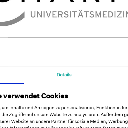
Details
LIN
it bei Depression
e verwendet Cookies
 Belastung durch die Depression um 39,5%
um Inhalte und Anzeigen zu personalisieren, Funktionen für
die Zugriffe auf unsere Website zu analysieren. Außerdem g
albierte sich die Belastung
erer Website an unsere Partner für soziale Medien, Werbung
nnte die Belastung durch die Depression sogar nahez