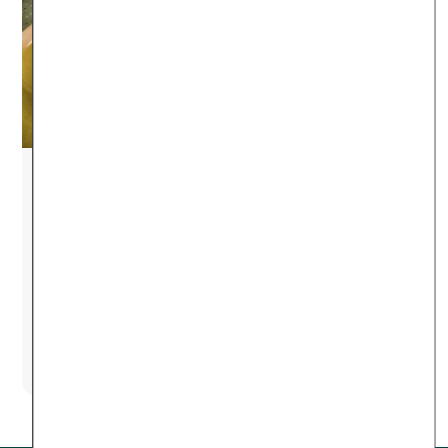
Nachhaltige Verbesserung
deiner Lebensqualität
Auch drei Monate nach Ende des Kurses
blieben die positiven Wirkungen bei den
Nutzer*innen in der Studie der Charité
bestehen