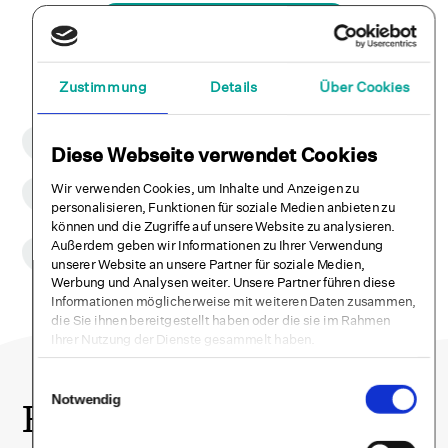
Infogespräch vereinbaren
Zustimmung
Details
Über Cookies
CE-Zulassung
Diese Webseite verwendet Cookies
Selfapy ist ein CE-zugelassenes Medizinprodukt der Klasse 1.
Wissenschaftlich fundiert
Wir verwenden Cookies, um Inhalte und Anzeigen zu
Wir führen klinische Wirksamkeitsstudien zu all unseren
personalisieren, Funktionen für soziale Medien anbieten zu
Kursen durch.
können und die Zugriffe auf unsere Website zu analysieren.
Datensicherheit & DSGVO
Außerdem geben wir Informationen zu Ihrer Verwendung
Daten werden DSGVO konform vertraulich behandelt und
unserer Website an unsere Partner für soziale Medien,
unsere Systeme sind ISO 27001 zertifiziert.
Werbung und Analysen weiter. Unsere Partner führen diese
Informationen möglicherweise mit weiteren Daten zusammen,
die Sie ihnen bereitgestellt haben oder die sie im Rahmen
Ihrer Nutzung der Dienste gesammelt haben.
Einwilligungsauswahl
Notwendig
Buche dir jetzt einen