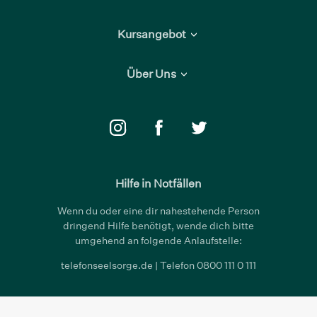
Kursangebot
Depression
Über Uns
Generalisierte Angststörung
Über Selfapy
Binge-Eating-Störung
Wissenschaft
Bulimie
Presse
Chronischer Schmerz
Karriere
Hilfe in Notfällen
Panikstörung
Hilfe
NEU
Wenn du oder eine dir nahestehende Person
dringend Hilfe benötigt, wende dich bitte
Kontakt
umgehend an folgende Anlaufstelle:
Gebrauchsanweisung
telefonseelsorge.de
| Telefon
0800 111 0 111
Quellen