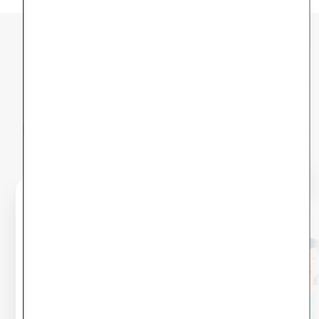
Dein Weg durch den
Selfapy-Kurs
Hier findest du eine exemplarische Übersicht,
was dich in den zwölf Kursmodulen erwartet.