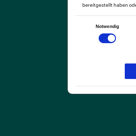
bereitgestellt haben o
Depressi
Einwilligungsauswahl
Generali
Notwendig
Binge-Ea
Bulimie
Chronisc
Panikstö