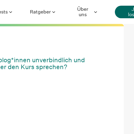
Über
ests
Ratgeber
uns
lo
Generalisierte
Ratgeber
Über Selfapy
Angststörung
Premium-
Hilfe
Depression
Inhalte
log*innen unverbindlich und
Karriere
Essstörung
Autor*innen
über den Kurs sprechen?
Presse
Wissenschaft