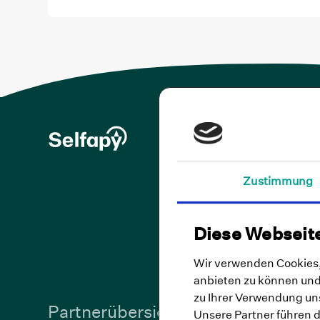
Ne
Zustimmung
Alle I
Ich wi
Diese Webseit
und Pr
Mir is
Wir verwenden Cookies, 
anbieten zu können und 
zu Ihrer Verwendung uns
Kursang
Partnerübersicht
Unsere Partner führen 