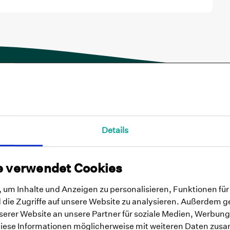
wsletter-Anmeldung
Details
nformationen zum Datenschutz und Ihren Betroffenenrechten finden Sie
hier
.
llige in die Verarbeitung meiner personenbezogenen Daten zum Zwecke der Übe
e verwendet Cookies
odukten zum Thema Selfapy und der Produktwelt Mental Health der MEDICE Hea
t bewusst, dass ich meine Einwilligung jederzeit, mit Wirkung für die Zukunft, wi
um Inhalte und Anzeigen zu personalisieren, Funktionen für
die Zugriffe auf unsere Website zu analysieren. Außerdem g
erer Website an unsere Partner für soziale Medien, Werbung
ebot
Über Uns
diese Informationen möglicherweise mit weiteren Daten zusa