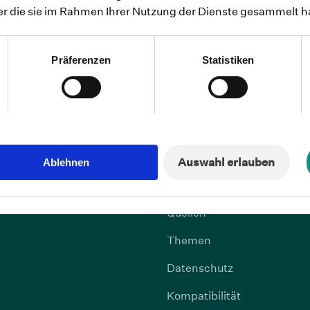
der die sie im Rahmen Ihrer Nutzung der Dienste gesammelt 
on
Über Selfapy
sierte Angststörung
Wissenschaft
Präferenzen
Statistiken
ting-Störung
Presse
Karriere
her Schmerz
Hilfe
NEU
rung
Kontakt
Auswahl erlauben
Ablehnen
Gebrauchsanweisung
Quellen
Themen
Datenschutz
Kompatibilität