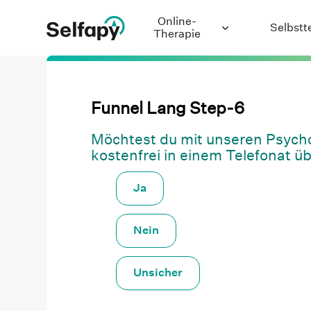
Online-
Selbstt
Therapie
Depression
Funnel Lang Step-6
Generalisierte
Angststörung
Möchtest du mit unseren Psycho
kostenfrei in einem Telefonat 
Binge-Eating-
Störung
Ja
Bulimie
Chronische
Nein
Schmerzen
Unsicher
Panikstörung