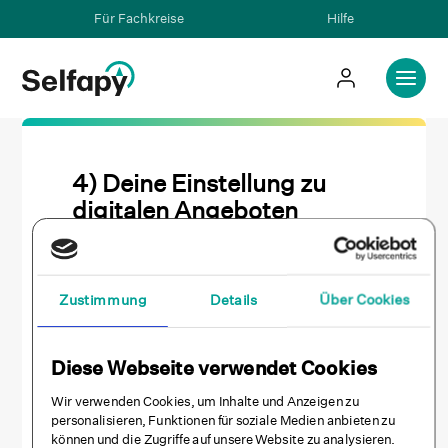
Für Fachkreise
Hilfe
4) Deine Einstellung zu
digitalen Angeboten
Kannst du du dir vorstellen,
dass ein digitales Programm bei
deiner Depression helfen kann?
Zustimmung
Details
Über Cookies
Ja
Diese Webseite verwendet Cookies
Wir verwenden Cookies, um Inhalte und Anzeigen zu
Nein
personalisieren, Funktionen für soziale Medien anbieten zu
können und die Zugriffe auf unsere Website zu analysieren.