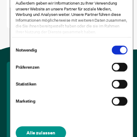
Außerdem geben wir Informationen zu Ihrer Verwendung
Unsicher
unserer Website an unsere Partner für soziale Medien,
Werbung und Analysen weiter. Unsere Partner führen diese
Informationen möglicherweise mit weiteren Daten zusammen,
die Sie ihnen bereitgestellt haben oder die sie im Rahmen
Ihrer Nutzung der Dienste gesammelt haben.
Einwilligungsauswahl
Notwendig
Präferenzen
Newsletter-Anmeldung
Statistiken
Anmelden
Marketing
Alle Informationen zum Datenschutz und Ihren
Betroffenenrechten finden Sie
hier
.
Ich willige in die Verarbeitung meiner personenbezogenen
Daten zum Zwecke der Übermittlung von Newslettern zu
Angeboten, Veranstaltungen und Produkten zum Thema
Alle zulassen
Selfapy und der Produktwelt Mental Health der MEDICE Health